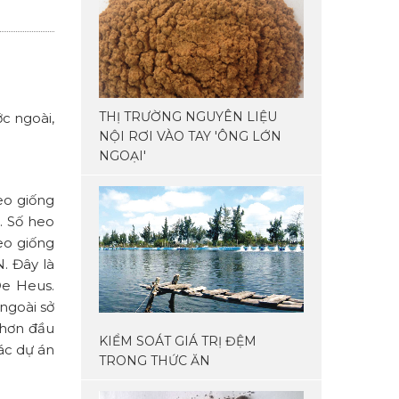
THỊ TRƯỜNG NGUYÊN LIỆU
c ngoài,
NỘI RƠI VÀO TAY 'ÔNG LỚN
NGOẠI'
eo giống
. Số heo
eo giống
. Đây là
De Heus.
ngoài sở
Nhơn đầu
KIỂM SOÁT GIÁ TRỊ ĐỆM
ác dự án
TRONG THỨC ĂN