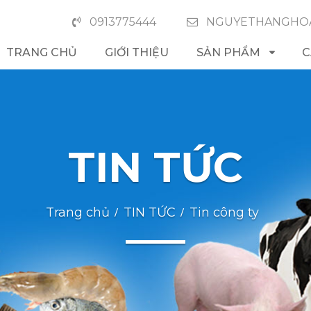
0913775444
NGUYETHANGHOA
TRANG CHỦ
GIỚI THIỆU
SẢN PHẨM
C
TIN TỨC
Trang chủ
TIN TỨC
Tin công ty