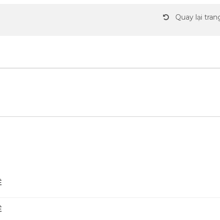
Quay lại tran
Ệ
Ệ