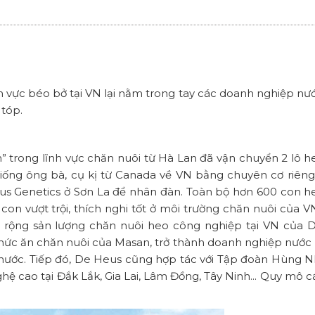
h vực béo bở tại VN lại nằm trong tay các doanh nghiệp nướ
 tóp.
 trong lĩnh vực chăn nuôi từ Hà Lan đã vận chuyển 2 lô h
iống ông bà, cụ kị từ Canada về VN bằng chuyên cơ riêng
eus Genetics ở Sơn La để nhân đàn. Toàn bộ hơn 600 con h
con vượt trội, thích nghi tốt ở môi trường chăn nuôi của VN
rộng sản lượng chăn nuôi heo công nghiệp tại VN của 
thức ăn chăn nuôi của Masan, trở thành doanh nghiệp nước 
 nước. Tiếp đó, De Heus cũng hợp tác với Tập đoàn Hùng 
ệ cao tại Đắk Lắk, Gia Lai, Lâm Đồng, Tây Ninh... Quy mô c