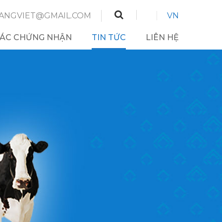
NGVIET@GMAIL.COM
VN
ÁC CHỨNG NHẬN
TIN TỨC
LIÊN HỆ