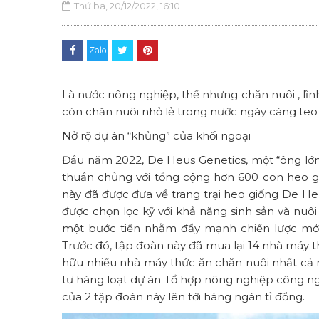
Thứ ba, 20/12/2022, 16:10
Là nước nông nghiệp, thế nhưng chăn nuôi , lĩn
còn chăn nuôi nhỏ lẻ trong nước ngày càng teo
Nở rộ dự án “khủng” của khối ngoại
Đầu năm 2022, De Heus Genetics, một “ông lớn”
thuần chủng với tổng cộng hơn 600 con heo g
này đã được đưa về trang trại heo giống De H
được chọn lọc kỹ với khả năng sinh sản và nuôi 
một bước tiến nhằm đẩy mạnh chiến lược mở 
Trước đó, tập đoàn này đã mua lại 14 nhà máy 
hữu nhiều nhà máy thức ăn chăn nuôi nhất cả
tư hàng loạt dự án Tổ hợp nông nghiệp công ngh
của 2 tập đoàn này lên tới hàng ngàn tỉ đồng.