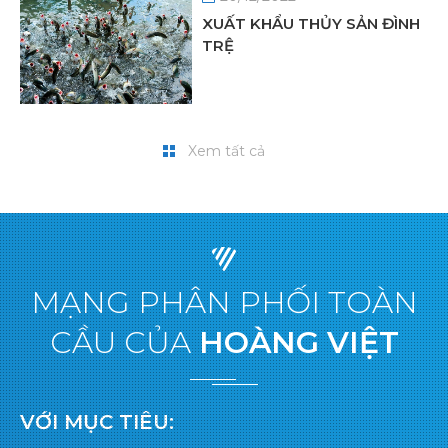
XUẤT KHẨU THỦY SẢN ĐÌNH
TRỆ
Xem tất cả
MẠNG PHÂN PHỐI TOÀN
CẦU CỦA
HOÀNG VIỆT
VỚI MỤC TIÊU: