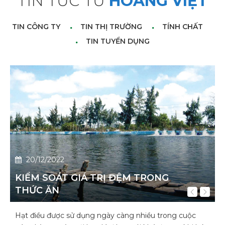
TIN TỨC TỪ
HOÀNG VIỆT
TIN CÔNG TY
TIN THỊ TRƯỜNG
TÍNH CHẤT
TIN TUYỂN DỤNG
20/12/2022
20/12/2022
KIỂM SOÁT GIÁ TRỊ ĐỆM TRONG
THỊ TRƯỜNG NGUYÊN LIỆU NỘI RƠI
THỨC ĂN
VÀO TAY 'ÔNG LỚN NGOẠI'
Hạt điều được sử dụng ngày càng nhiều trong cuộc
Là nước nông nghiệp, thế nhưng chăn nuôi , lĩnh vực