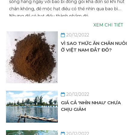
sống hàng ngày với bao bì đóng gói khá đơn sơ khi hút
béo bở tại VN lại nằm trong tay các doanh nghiệp nước
chân không, để mộc hạt điều có thể nhìn qua bao bì.
ngoài, còn chăn nuôi nhỏ lẻ trong nước ngày càng teo
Nhưng để có hạt điều thành phẩm đó ...
tóp.
XEM CHI TIẾT
XEM CHI TIẾT
20/12/2022
VÌ SAO THỨC ĂN CHĂN NUÔI
Ở VIỆT NAM ĐẮT ĐỎ?
20/12/2022
GIÁ CẢ 'NHÌN NHAU' CHƯA
CHỊU GIẢM
20/12/2022