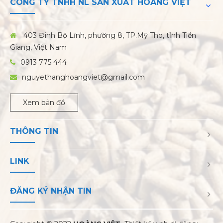
CÔNG TY TNHH NL SẢN XUẤT HOÀNG VIỆT
403 Đinh Bộ Lĩnh, phường 8, TP.Mỹ Tho, tỉnh Tiền
Giang, Việt Nam
0913 775 444
nguyethanghoangviet@gmail.com
Xem bản đồ
THÔNG TIN
LINK
ĐĂNG KÝ NHẬN TIN