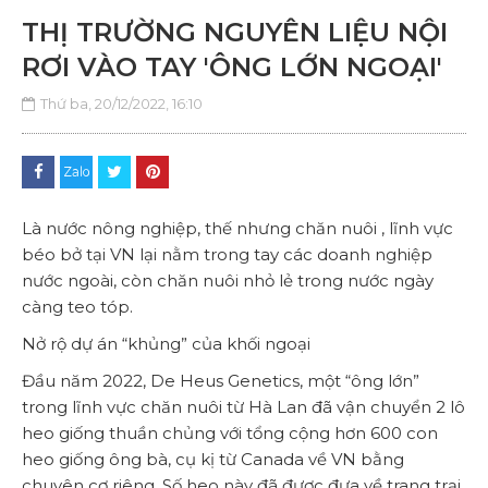
THỊ TRƯỜNG NGUYÊN LIỆU NỘI
RƠI VÀO TAY 'ÔNG LỚN NGOẠI'
Thứ ba, 20/12/2022, 16:10
Là nước nông nghiệp, thế nhưng chăn nuôi , lĩnh vực
béo bở tại VN lại nằm trong tay các doanh nghiệp
nước ngoài, còn chăn nuôi nhỏ lẻ trong nước ngày
càng teo tóp.
Nở rộ dự án “khủng” của khối ngoại
Đầu năm 2022, De Heus Genetics, một “ông lớn”
trong lĩnh vực chăn nuôi từ Hà Lan đã vận chuyển 2 lô
heo giống thuần chủng với tổng cộng hơn 600 con
heo giống ông bà, cụ kị từ Canada về VN bằng
chuyên cơ riêng. Số heo này đã được đưa về trang trại