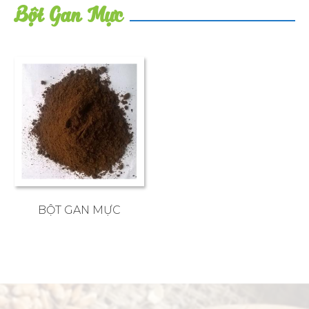
Bột Gan Mực
BỘT GAN MỰC