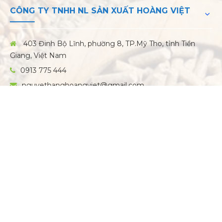
CÔNG TY TNHH NL SẢN XUẤT HOÀNG VIỆT
403 Đinh Bộ Lĩnh, phường 8, TP.Mỹ Tho, tỉnh Tiền
Giang, Việt Nam
0913 775 444
nguyethanghoangviet@gmail.com
Xem bản đồ
THÔNG TIN
LINK
ĐĂNG KÝ NHẬN TIN